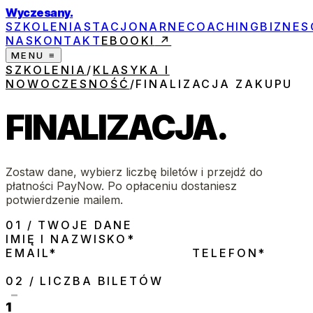
Wyczesany
.
SZKOLENIA
STACJONARNE
COACHING
BIZNE
NAS
KONTAKT
EBOOKI
↗
MENU ≡
SZKOLENIA
/
KLASYKA I
NOWOCZESNOŚĆ
/
FINALIZACJA ZAKUPU
FINALIZACJA
.
Zostaw dane, wybierz liczbę biletów i przejdź do
płatności PayNow. Po opłaceniu dostaniesz
potwierdzenie mailem.
01
/
TWOJE DANE
IMIĘ I NAZWISKO
*
EMAIL
*
TELEFON
*
02
/
LICZBA BILETÓW
−
1