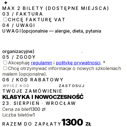
+
MAX
2
BILETY
(DOSTĘPNE MIEJSCA)
03
/
FAKTURA
CHCĘ FAKTURĘ VAT
04
/
UWAGI
UWAGI
(
opcjonalnie — alergie, dieta, pytania
organizacyjne
)
05
/
ZGODY
Akceptuję
regulamin
i
politykę prywatności
.
*
Chcę otrzymywać informacje o nowych szkoleniach
mailem (opcjonalne).
06
/
KOD RABATOWY
ZASTOSUJ
TWOJE ZAMÓWIENIE
KLASYKA I NOWOCZESNOŚĆ
23. SIERPIEŃ
·
WROCŁAW
Cena za bilet
1300
zł
Liczba biletów
1
1300
RAZEM DO ZAPŁATY
ZŁ