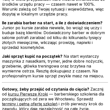
środków urzędu pracy — czasem nawet w 100%.
Warunki zależą od Twojej sytuacji i województwa, więc
dopytaj w lokalnym urzędzie pracy.
Ile zarabia barber na start, a ile z doświadczeniem?
Junior po kursie zarabia niewiele, bo wciąż się uczy i
buduje bazę klientów. Doświadczony barber w dobrym
salonie potrafi zarabiać od kilku do kilkunastu tysięcy
złotych miesięcznie, wliczając prowizję, napiwki i
sprzedaż kosmetyków.
Jaki sprzęt kupić na początek?
Na start wystarczy
maszynka z nasadkami, trymer, jedne dobre nożyczki,
grzebienie, główka treningowa oraz brzytwa na
wymienne ostrza. Resztę dokupujesz z czasem. Na
profesjonalnym kursie sprzęt zwykle masz na miejscu.
Gotowy, żeby przejść od czytania do cięcia?
Zacznij
od
kursu Pierwsze Kroki
— barberskiego szkolenia dla
początkujących od zera we Wrocławiu. Sprawdź
terminy i pełną ofertę szkoleń
i zrób pierwszy krok do
zawodu, który daje niezależność na całe życie.