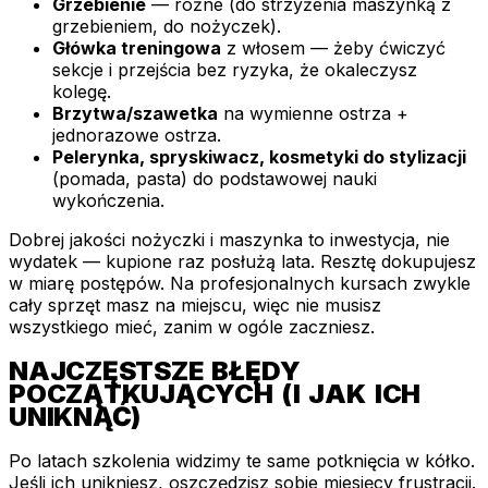
Grzebienie
— różne (do strzyżenia maszynką z
grzebieniem, do nożyczek).
Główka treningowa
z włosem — żeby ćwiczyć
sekcje i przejścia bez ryzyka, że okaleczysz
kolegę.
Brzytwa/szawetka
na wymienne ostrza +
jednorazowe ostrza.
Pelerynka, spryskiwacz, kosmetyki do stylizacji
(pomada, pasta) do podstawowej nauki
wykończenia.
Dobrej jakości nożyczki i maszynka to inwestycja, nie
wydatek — kupione raz posłużą lata. Resztę dokupujesz
w miarę postępów. Na profesjonalnych kursach zwykle
cały sprzęt masz na miejscu, więc nie musisz
wszystkiego mieć, zanim w ogóle zaczniesz.
NAJCZĘSTSZE BŁĘDY
POCZĄTKUJĄCYCH (I JAK ICH
UNIKNĄĆ)
Po latach szkolenia widzimy te same potknięcia w kółko.
Jeśli ich unikniesz, oszczędzisz sobie miesięcy frustracji.