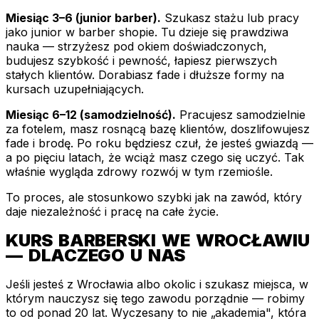
Miesiąc 3–6 (junior barber).
Szukasz stażu lub pracy
jako junior w barber shopie. Tu dzieje się prawdziwa
nauka — strzyżesz pod okiem doświadczonych,
budujesz szybkość i pewność, łapiesz pierwszych
stałych klientów. Dorabiasz fade i dłuższe formy na
kursach uzupełniających.
Miesiąc 6–12 (samodzielność).
Pracujesz samodzielnie
za fotelem, masz rosnącą bazę klientów, doszlifowujesz
fade i brodę. Po roku będziesz czuł, że jesteś gwiazdą —
a po pięciu latach, że wciąż masz czego się uczyć. Tak
właśnie wygląda zdrowy rozwój w tym rzemiośle.
To proces, ale stosunkowo szybki jak na zawód, który
daje niezależność i pracę na całe życie.
KURS BARBERSKI WE WROCŁAWIU
— DLACZEGO U NAS
Jeśli jesteś z Wrocławia albo okolic i szukasz miejsca, w
którym nauczysz się tego zawodu porządnie — robimy
to od ponad 20 lat. Wyczesany to nie „akademia", która