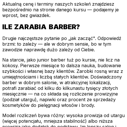
Aktualną cenę i terminy naszych szkoleń znajdziesz
bezpośrednio na stronie danego kursu — podajemy je
wprost, bez gwiazdek.
ILE ZARABIA BARBER?
Drugie najczęstsze pytanie po „jak zacząć". Odpowiedź
brzmi: to zależy — ale w dobrym sensie, bo w tym
zawodzie naprawdę dużo zależy od Ciebie.
Na starcie, jako junior barber tuż po kursie, nie licz na
kokosy. Pierwsze miesiące to dalsza nauka, budowanie
szybkości i własnej bazy klientów. Zarobki rosną wraz z
umiejętnościami i liczbą stałych klientów. Doświadczony
barber w dobrym salonie, w atrakcyjnej lokalizacji,
potrafi zarabiać od kilku do kilkunastu tysięcy złotych
miesięcznie — na co składa się rozliczenie prowizyjne
(podział utargu), napiwki oraz procent ze sprzedaży
kosmetyków do pielęgnacji włosów i brody.
Model rozliczeń bywa różny: wysoka prowizja od utargu
(więcej potencjału, mniejsza stabilność) albo niższa
prowizja jako dodatek do podstawy. Im lepszy salon i