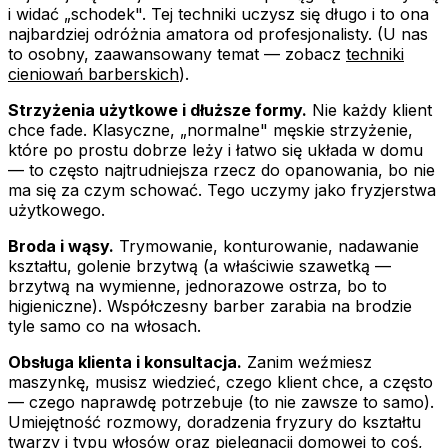
i widać „schodek". Tej techniki uczysz się długo i to ona
najbardziej odróżnia amatora od profesjonalisty. (U nas
to osobny, zaawansowany temat — zobacz
techniki
cieniowań barberskich
).
Strzyżenia użytkowe i dłuższe formy.
Nie każdy klient
chce fade. Klasyczne, „normalne" męskie strzyżenie,
które po prostu dobrze leży i łatwo się układa w domu
— to często najtrudniejsza rzecz do opanowania, bo nie
ma się za czym schować. Tego uczymy jako fryzjerstwa
użytkowego.
Broda i wąsy.
Trymowanie, konturowanie, nadawanie
kształtu, golenie brzytwą (a właściwie szawetką —
brzytwą na wymienne, jednorazowe ostrza, bo to
higieniczne). Współczesny barber zarabia na brodzie
tyle samo co na włosach.
Obsługa klienta i konsultacja.
Zanim weźmiesz
maszynkę, musisz wiedzieć, czego klient chce, a często
— czego naprawdę potrzebuje (to nie zawsze to samo).
Umiejętność rozmowy, doradzenia fryzury do kształtu
twarzy i typu włosów oraz pielęgnacji domowej to coś,