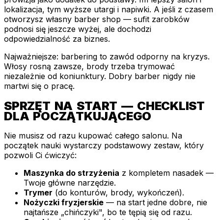
lokalizacja, tym wyższe utargi i napiwki. A jeśli z czasem
otworzysz własny barber shop — sufit zarobków
podnosi się jeszcze wyżej, ale dochodzi
odpowiedzialność za biznes.
Najważniejsze: barbering to zawód odporny na kryzys.
Włosy rosną zawsze, brody trzeba trymować
niezależnie od koniunktury. Dobry barber nigdy nie
martwi się o pracę.
SPRZĘT NA START — CHECKLIST
DLA POCZĄTKUJĄCEGO
Nie musisz od razu kupować całego salonu. Na
początek nauki wystarczy podstawowy zestaw, który
pozwoli Ci ćwiczyć:
Maszynka do strzyżenia
z kompletem nasadek —
Twoje główne narzędzie.
Trymer
(do konturów, brody, wykończeń).
Nożyczki fryzjerskie
— na start jedne dobre, nie
najtańsze „chińczyki", bo te tępią się od razu.