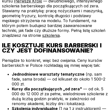
kursu
Pierwsze Kroki
— dwudniowego, intensywnego
szkolenia barberskiego dla początkujących od zera.
Stawiamy na praktykę: pracę nożyczkami i maszynką,
geometrię fryzury, kontrolę długości i podstawy
męskiego strzyżenia na modelu. To fundament, na
którym potem budujesz bardziej zaawansowane
techniki, jak fade czy dłuższe formy. Pełną listę szkoleń
znajdziesz na stronie
szkolenia
.
ILE KOSZTUJE KURS BARBERSKI I
CZY JEST DOFINANSOWANIE?
Pieniądze to konkret, więc bez owijania. Ceny kursów
barberskich w Polsce rozkładają się mniej więcej tak:
Jednodniowe warsztaty tematyczne
(np. sam
fade, sama broda) — od kilkuset do około 1 500–2
000 zł.
Kursy dla początkujących „od zera"
— od ok. 5
000 do 12 000 zł za pełne, wielodniowe szkolenie z
dużą liczbą godzin praktyki, w zależności od
renomy akademii, liczby dni i lokalizacji.
Szkolenia indywidualne
(1 na 1 z instruktorem) —