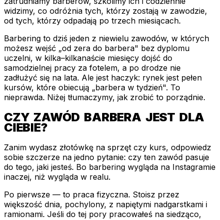
zatrudniamy barberów, szkolimy ich i codziennie
widzimy, co odróżnia tych, którzy zostają w zawodzie,
od tych, którzy odpadają po trzech miesiącach.
Barbering to dziś jeden z niewielu zawodów, w których
możesz wejść „od zera do barbera" bez dyplomu
uczelni, w kilka–kilkanaście miesięcy dojść do
samodzielnej pracy za fotelem, a po drodze nie
zadłużyć się na lata. Ale jest haczyk: rynek jest pełen
kursów, które obiecują „barbera w tydzień". To
nieprawda. Niżej tłumaczymy, jak zrobić to porządnie.
CZY ZAWÓD BARBERA JEST DLA
CIEBIE?
Zanim wydasz złotówkę na sprzęt czy kurs, odpowiedz
sobie szczerze na jedno pytanie: czy ten zawód pasuje
do tego, jaki jesteś. Bo barbering wygląda na Instagramie
inaczej, niż wygląda w realu.
Po pierwsze — to praca fizyczna. Stoisz przez
większość dnia, pochylony, z napiętymi nadgarstkami i
ramionami. Jeśli do tej pory pracowałeś na siedząco,