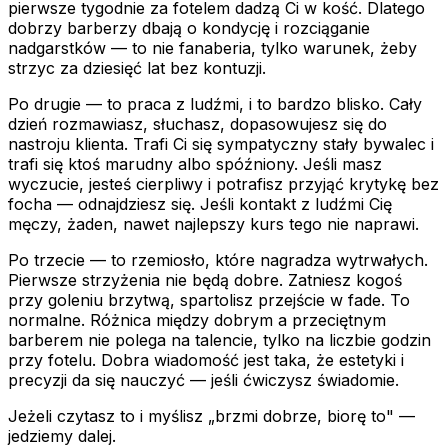
pierwsze tygodnie za fotelem dadzą Ci w kość. Dlatego
dobrzy barberzy dbają o kondycję i rozciąganie
nadgarstków — to nie fanaberia, tylko warunek, żeby
strzyc za dziesięć lat bez kontuzji.
Po drugie — to praca z ludźmi, i to bardzo blisko. Cały
dzień rozmawiasz, słuchasz, dopasowujesz się do
nastroju klienta. Trafi Ci się sympatyczny stały bywalec i
trafi się ktoś marudny albo spóźniony. Jeśli masz
wyczucie, jesteś cierpliwy i potrafisz przyjąć krytykę bez
focha — odnajdziesz się. Jeśli kontakt z ludźmi Cię
męczy, żaden, nawet najlepszy kurs tego nie naprawi.
Po trzecie — to rzemiosło, które nagradza wytrwałych.
Pierwsze strzyżenia nie będą dobre. Zatniesz kogoś
przy goleniu brzytwą, spartolisz przejście w fade. To
normalne. Różnica między dobrym a przeciętnym
barberem nie polega na talencie, tylko na liczbie godzin
przy fotelu. Dobra wiadomość jest taka, że estetyki i
precyzji da się nauczyć — jeśli ćwiczysz świadomie.
Jeżeli czytasz to i myślisz „brzmi dobrze, biorę to" —
jedziemy dalej.