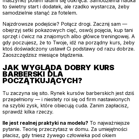
maszynki) potem latami się odkręca. Samodzielna nauka
to świetny start i dodatek, ale rzadko wystarcza, żeby
samodzielnie stanąć za fotelem.
Najzdrowsze podejście? Połącz drogi. Zacznij sam —
obejrzyj setki pokazowych cięć, oswój pojęcia, kup tani
sprzęt i ćwicz na znajomych albo główce treningowej. A
gdy poczujesz, że to Twoje, idź na porządny kurs, żeby
ktoś doświadczony ustawił Ci podstawy od razu dobrze.
Zaoszczędzisz miesiące błądzenia.
JAK WYGLĄDA DOBRY KURS
BARBERSKI DLA
POCZĄTKUJĄCYCH?
Tu zaczyna się sito. Rynek kursów barberskich jest dziś
przepełniony — i niestety roi się od firm nastawionych
na szybki zysk, które obiecują cuda. Zanim zapłacisz,
sprawdź kilka rzeczy.
Ile jest realnej praktyki na modelu?
To najważniejsze
pytanie. Teorię przeczytasz w domu. Za umiejętności
płacisz, gdy tniesz żywego człowieka pod okiem