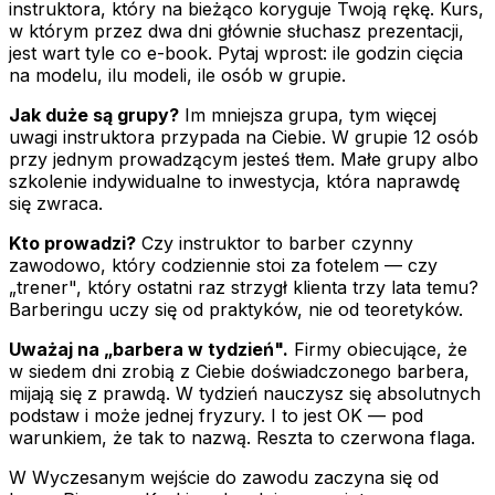
instruktora, który na bieżąco koryguje Twoją rękę. Kurs,
w którym przez dwa dni głównie słuchasz prezentacji,
jest wart tyle co e-book. Pytaj wprost: ile godzin cięcia
na modelu, ilu modeli, ile osób w grupie.
Jak duże są grupy?
Im mniejsza grupa, tym więcej
uwagi instruktora przypada na Ciebie. W grupie 12 osób
przy jednym prowadzącym jesteś tłem. Małe grupy albo
szkolenie indywidualne to inwestycja, która naprawdę
się zwraca.
Kto prowadzi?
Czy instruktor to barber czynny
zawodowo, który codziennie stoi za fotelem — czy
„trener", który ostatni raz strzygł klienta trzy lata temu?
Barberingu uczy się od praktyków, nie od teoretyków.
Uważaj na „barbera w tydzień".
Firmy obiecujące, że
w siedem dni zrobią z Ciebie doświadczonego barbera,
mijają się z prawdą. W tydzień nauczysz się absolutnych
podstaw i może jednej fryzury. I to jest OK — pod
warunkiem, że tak to nazwą. Reszta to czerwona flaga.
W Wyczesanym wejście do zawodu zaczyna się od