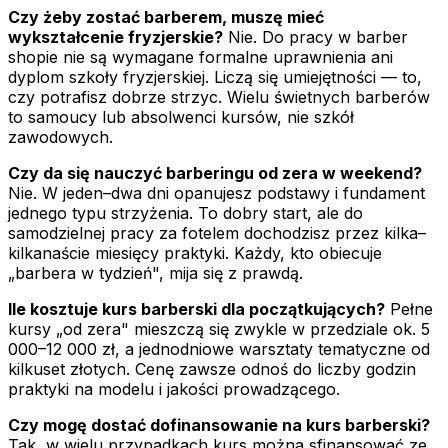
Czy żeby zostać barberem, muszę mieć
wykształcenie fryzjerskie?
Nie. Do pracy w barber
shopie nie są wymagane formalne uprawnienia ani
dyplom szkoły fryzjerskiej. Liczą się umiejętności — to,
czy potrafisz dobrze strzyc. Wielu świetnych barberów
to samoucy lub absolwenci kursów, nie szkół
zawodowych.
Czy da się nauczyć barberingu od zera w weekend?
Nie. W jeden–dwa dni opanujesz podstawy i fundament
jednego typu strzyżenia. To dobry start, ale do
samodzielnej pracy za fotelem dochodzisz przez kilka–
kilkanaście miesięcy praktyki. Każdy, kto obiecuje
„barbera w tydzień", mija się z prawdą.
Ile kosztuje kurs barberski dla początkujących?
Pełne
kursy „od zera" mieszczą się zwykle w przedziale ok. 5
000–12 000 zł, a jednodniowe warsztaty tematyczne od
kilkuset złotych. Cenę zawsze odnoś do liczby godzin
praktyki na modelu i jakości prowadzącego.
Czy mogę dostać dofinansowanie na kurs barberski?
Tak, w wielu przypadkach kurs można sfinansować ze