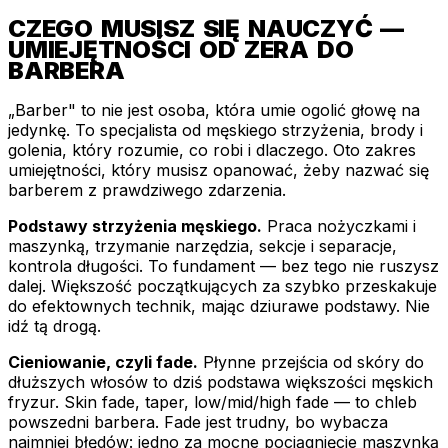
CZEGO MUSISZ SIĘ NAUCZYĆ —
UMIEJĘTNOŚCI OD ZERA DO
BARBERA
„Barber" to nie jest osoba, która umie ogolić głowę na
jedynkę. To specjalista od męskiego strzyżenia, brody i
golenia, który rozumie, co robi i dlaczego. Oto zakres
umiejętności, który musisz opanować, żeby nazwać się
barberem z prawdziwego zdarzenia.
Podstawy strzyżenia męskiego.
Praca nożyczkami i
maszynką, trzymanie narzędzia, sekcje i separacje,
kontrola długości. To fundament — bez tego nie ruszysz
dalej. Większość początkujących za szybko przeskakuje
do efektownych technik, mając dziurawe podstawy. Nie
idź tą drogą.
Cieniowanie, czyli fade.
Płynne przejścia od skóry do
dłuższych włosów to dziś podstawa większości męskich
fryzur. Skin fade, taper, low/mid/high fade — to chleb
powszedni barbera. Fade jest trudny, bo wybacza
najmniej błędów: jedno za mocne pociągnięcie maszynką