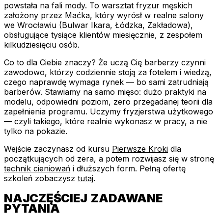
powstała na fali mody. To warsztat fryzur męskich
założony przez Maćka, który wyrósł w realne salony
we Wrocławiu (Bulwar Ikara, Łódzka, Zakładowa),
obsługujące tysiące klientów miesięcznie, z zespołem
kilkudziesięciu osób.
Co to dla Ciebie znaczy? Że uczą Cię barberzy czynni
zawodowo, którzy codziennie stoją za fotelem i wiedzą,
czego naprawdę wymaga rynek — bo sami zatrudniają
barberów. Stawiamy na samo mięso: dużo praktyki na
modelu, odpowiedni poziom, zero przegadanej teorii dla
zapełnienia programu. Uczymy fryzjerstwa użytkowego
— czyli takiego, które realnie wykonasz w pracy, a nie
tylko na pokazie.
Wejście zaczynasz od kursu
Pierwsze Kroki
dla
początkujących od zera, a potem rozwijasz się w stronę
technik cieniowań
i dłuższych form. Pełną ofertę
szkoleń zobaczysz
tutaj
.
NAJCZĘŚCIEJ ZADAWANE
PYTANIA