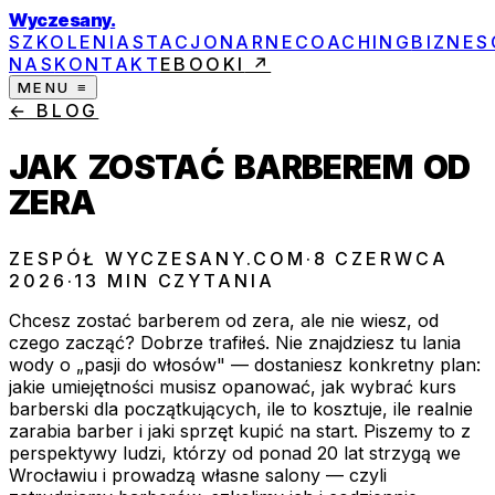
Wyczesany
.
SZKOLENIA
STACJONARNE
COACHING
BIZNE
NAS
KONTAKT
EBOOKI
↗
MENU ≡
← BLOG
JAK ZOSTAĆ BARBEREM OD
ZERA
ZESPÓŁ WYCZESANY.COM
·
8 CZERWCA
2026
·
13
MIN CZYTANIA
Chcesz zostać barberem od zera, ale nie wiesz, od
czego zacząć? Dobrze trafiłeś. Nie znajdziesz tu lania
wody o „pasji do włosów" — dostaniesz konkretny plan:
jakie umiejętności musisz opanować, jak wybrać kurs
barberski dla początkujących, ile to kosztuje, ile realnie
zarabia barber i jaki sprzęt kupić na start. Piszemy to z
perspektywy ludzi, którzy od ponad 20 lat strzygą we
Wrocławiu i prowadzą własne salony — czyli