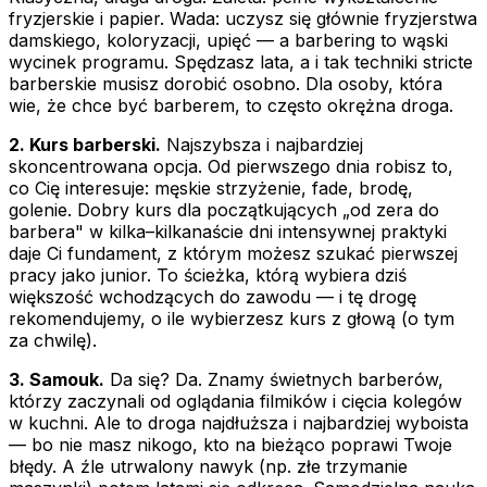
fryzjerskie i papier. Wada: uczysz się głównie fryzjerstwa
damskiego, koloryzacji, upięć — a barbering to wąski
wycinek programu. Spędzasz lata, a i tak techniki stricte
barberskie musisz dorobić osobno. Dla osoby, która
wie, że chce być barberem, to często okrężna droga.
2. Kurs barberski.
Najszybsza i najbardziej
skoncentrowana opcja. Od pierwszego dnia robisz to,
co Cię interesuje: męskie strzyżenie, fade, brodę,
golenie. Dobry kurs dla początkujących „od zera do
barbera" w kilka–kilkanaście dni intensywnej praktyki
daje Ci fundament, z którym możesz szukać pierwszej
pracy jako junior. To ścieżka, którą wybiera dziś
większość wchodzących do zawodu — i tę drogę
rekomendujemy, o ile wybierzesz kurs z głową (o tym
za chwilę).
3. Samouk.
Da się? Da. Znamy świetnych barberów,
którzy zaczynali od oglądania filmików i cięcia kolegów
w kuchni. Ale to droga najdłuższa i najbardziej wyboista
— bo nie masz nikogo, kto na bieżąco poprawi Twoje
błędy. A źle utrwalony nawyk (np. złe trzymanie